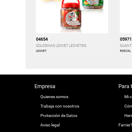
04654
05971
GOLOSINAS LEOVET LEOVETIES
GUANT
LEOVET
ROECKL
Empresa
Para 
Quienes somos
Mi 
Trabaja con nosotros
Cómo
Protección de Datos
Herr
Aviso legal
Farrier