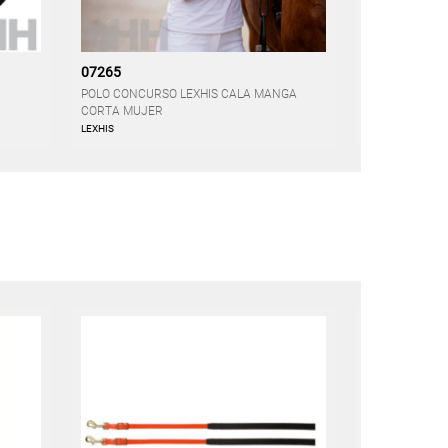
07265
07267
POLO CONCURSO LEXHIS CALA MANGA
PANTALON LEX
CORTA MUJER
MUJER
LEXHIS
LEXHIS