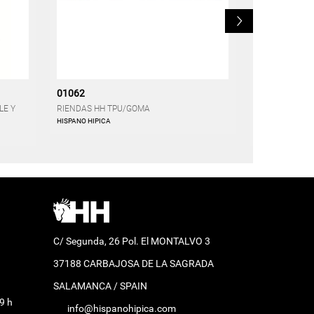
L
01062
06778
LE Y
RIENDAS HH TPU/GOMA
MANTA HH LO
CUBRECUELLO 
HISPANO HIPICA
HISPANO HIPICA
C/ Segunda, 26 Pol. El MONTALVO 3
37188 CARBAJOSA DE LA SAGRADA
SALAMANCA / SPAIN
9 h
info@hispanohipica.com