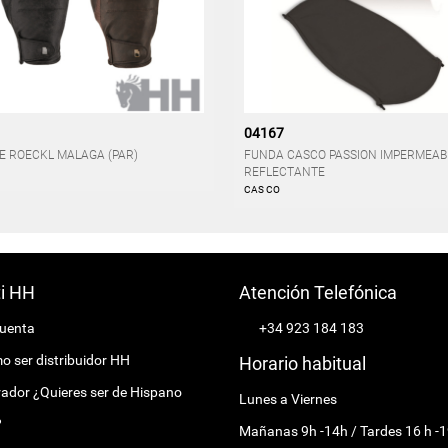
04167
E ROECKL MALAGA (PAR)
FUNDA CASCO PASSION IMPERMEAB
REFLECTANTE
CAS CO
ti HH
Atención Telefónica
cuenta
+34 923 184 183
 ser distribuidor HH
Horario habitual
ador ¿Quieres ser de Hispano
Lunes a Viernes
?
Mañanas 9h -14h / Tardes 16 h -1