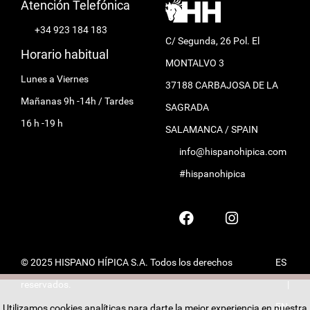
Atención Telefónica
+34 923 184 183
C/ Segunda, 26 Pol. El
Horario habitual
MONTALVO 3
Lunes a Viernes
37188 CARBAJOSA DE LA
Mañanas 9h -14h / Tardes
SAGRADA
16 h -19 h
SALAMANCA / SPAIN
info@hispanohipica.com
#hispanohipica
© 2025 HISPANO HÍPICA S.A. Todos los derechos
ES
reservados.
|
EN
Utilizamos cookies analíticas para darte la mejor experiencia en nuestra