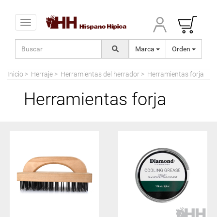
Toggle navigation
Marca
Orden
Inicio
>
Herraje
>
Herramientas del herrador
>
Herramientas forja
Herramientas forja