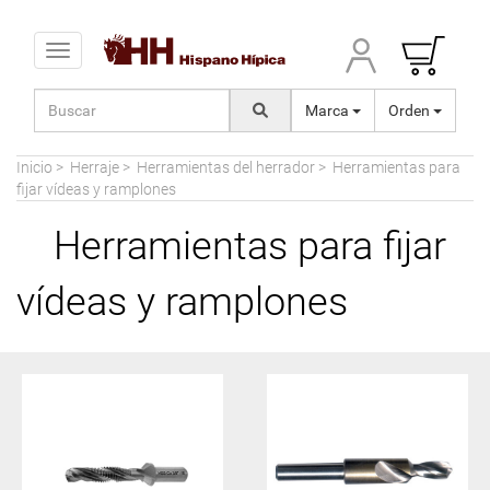
Toggle navigation
Marca
Orden
Inicio
>
Herraje
>
Herramientas del herrador
>
Herramientas para
fijar vídeas y ramplones
Herramientas para fijar
vídeas y ramplones