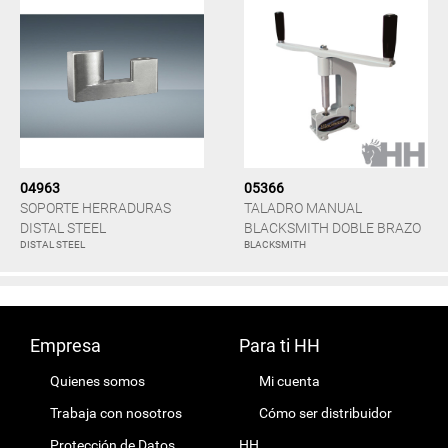
04963
05366
SOPORTE HERRADURAS
TALADRO MANUAL
DISTAL STEEL
BLACKSMITH DOBLE BRAZO
DISTAL STEEL
BLACKSMITH
Empresa
Para ti HH
Quienes somos
Mi cuenta
Trabaja con nosotros
Cómo ser distribuidor
Protección de Datos
HH