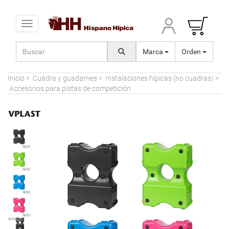
Toggle navigation
Marca
Orden
Inicio
>
Cuadra y guadarnes
>
Instalaciones hípicas (no cuadras)
>
Accesorios para pistas de competición