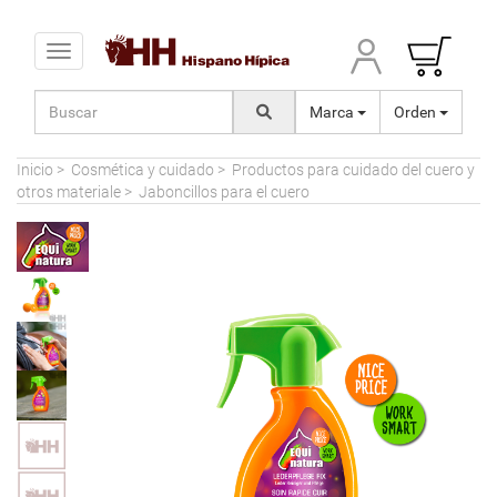
Toggle navigation
Marca
Orden
Inicio
>
Cosmética y cuidado
>
Productos para cuidado del cuero y
otros materiale
>
Jaboncillos para el cuero