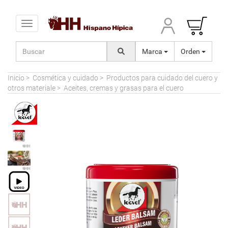
Toggle navigation
Marca
Orden
Inicio
>
Cosmética y cuidado
>
Productos para cuidado del cuero y
otros materiale
>
Aceites, cremas y grasas para el cuero