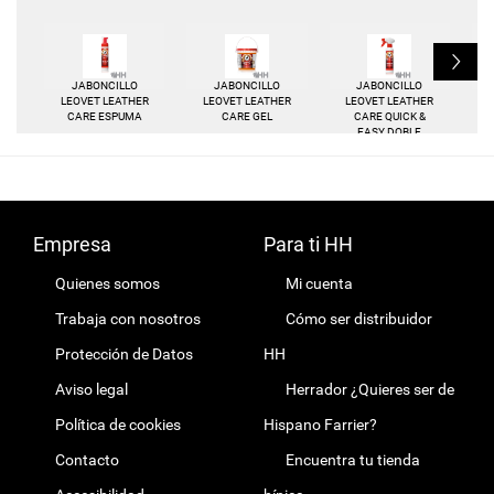
L
JABONCILLO
JABONCILLO
JABONCILLO
LEOVET LEATHER
LEOVET LEATHER
LEOVET LEATHER
CARE ESPUMA
CARE GEL
CARE QUICK &
EASY DOBLE
CUIDADO LIQUIDO
CON
PULVERIZADOR
Empresa
Para ti HH
Quienes somos
Mi cuenta
Trabaja con nosotros
Cómo ser distribuidor
Protección de Datos
HH
Aviso legal
Herrador ¿Quieres ser de
Política de cookies
Hispano Farrier?
Contacto
Encuentra tu tienda