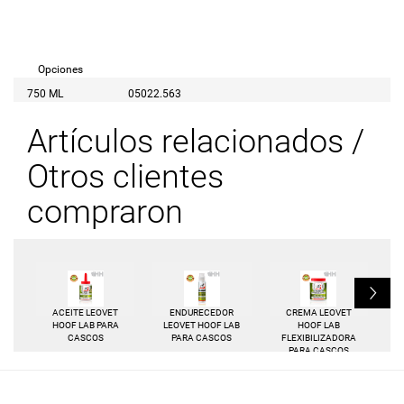
Opciones
750 ML
05022.563
Artículos relacionados /
Otros clientes
compraron
L
ACEITE LEOVET
ENDURECEDOR
CREMA LEOVET
HOOF LAB PARA
LEOVET HOOF LAB
HOOF LAB
CASCOS
PARA CASCOS
FLEXIBILIZADORA
PARA CASCOS