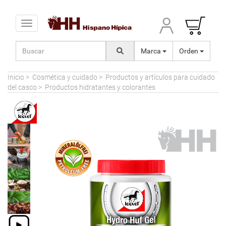
Toggle navigation
Marca
Orden
Inicio
>
Cosmética y cuidado
>
Productos y artículos para cuidado
del casco
>
Productos hidratantes y colorantes