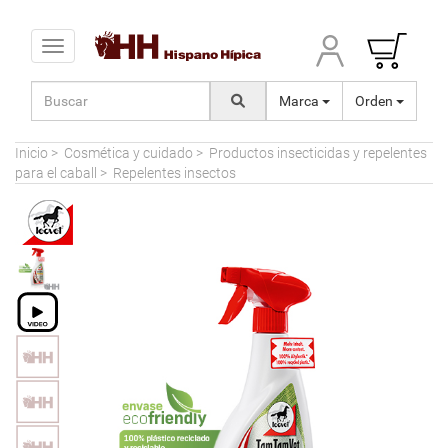
Toggle navigation
Marca
Orden
Inicio
>
Cosmética y cuidado
>
Productos insecticidas y repelentes
para el caball
>
Repelentes insectos