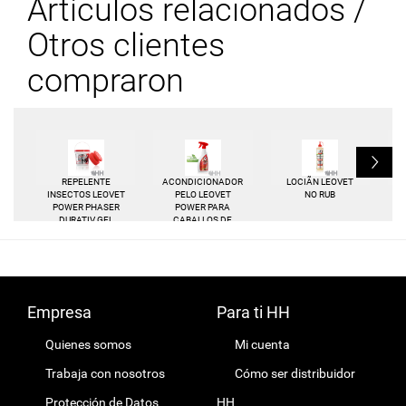
Artículos relacionados /
Otros clientes
compraron
L
REPELENTE
ACONDICIONADOR
LOCIÃN LEOVET
A
INSECTOS LEOVET
PELO LEOVET
NO RUB
POWER PHASER
POWER PARA
DURATIV GEL
CABALLOS DE
CAPA CLARA
Empresa
Para ti HH
Quienes somos
Mi cuenta
Trabaja con nosotros
Cómo ser distribuidor
Protección de Datos
HH