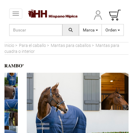
Toggle navigation
Marca
Orden
Inicio
>
Para el caballo
>
Mantas para caballos
>
Mantas para
cuadra o interior