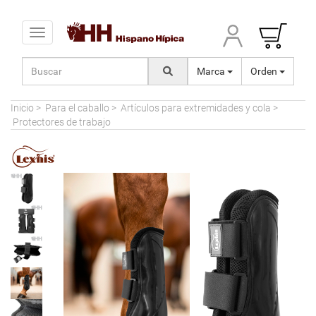
Toggle navigation
Marca
Orden
Inicio
>
Para el caballo
>
Artículos para extremidades y cola
>
Protectores de trabajo