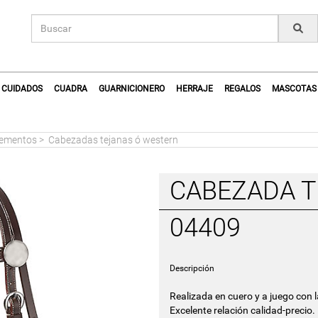
CUIDADOS
CUADRA
GUARNICIONERO
HERRAJE
REGALOS
MASCOTAS
lementos
>
Cabezadas tejanas ó western
CABEZADA T
04409
Descripción
Realizada en cuero y a juego con l
Excelente relación calidad-precio.