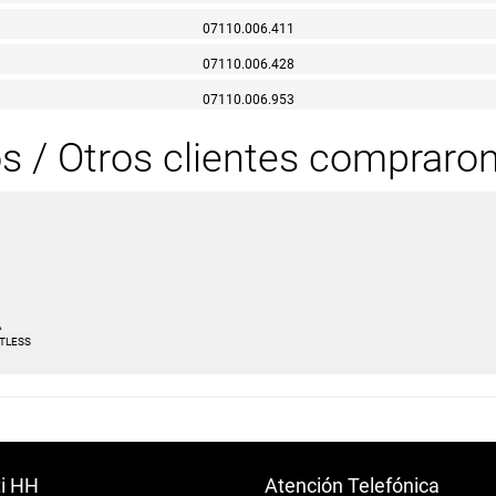
07110.006.411
07110.006.428
07110.006.953
os / Otros clientes compraro
A
TLESS
ti HH
Atención Telefónica