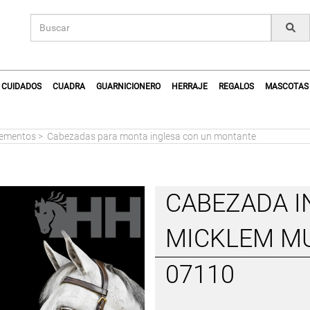
CUIDADOS
CUADRA
GUARNICIONERO
HERRAJE
REGALOS
MASCOTAS
lementos
>
Cabezadas para monta inglesa con un montante
CABEZADA 
MICKLEM MU
07110