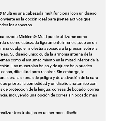
Multi es una cabezada multifuncional con un diseño
onvierte en la opción ideal para jinetes activos que
odos los aspectos.
la cabezada Micklem® Multi puede utilizarse como
a o como cabezada ligeramente inferior, ¡todo en un
imina cualquier molestia asociada a la presión sobre la
orejas. Su diseño único cuida la armonía interna de la
lemas como el entumecimiento en la mitad inferior de la
resión. Las muserolas bajas y de ajuste bajo pueden
casos, dificultad para respirar. Sin embargo, la
nsidera las zonas de peligro y de activación de la cara
a que prioriza la comodidad y un diseño anatómico con
ips de protección de la lengua, correas de bocado, correa
stencia, incluyendo una opción de correa sin bocado más
ealizar tres trabajos en un hermoso diseño.