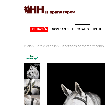
|
LIQUIDACIÓN
NOVEDADES
CABALLO
JINETE
Inicio
>
Para el caballo
>
Cabezadas de montar y comp