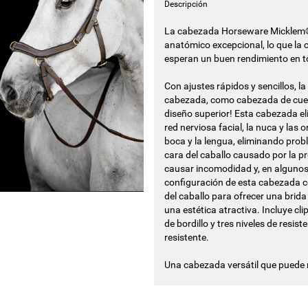
Descripción
La cabezada Horseware Micklem® 
anatómico excepcional, lo que la c
esperan un buen rendimiento en t
Con ajustes rápidos y sencillos, 
cabezada, como cabezada de cuerd
diseño superior! Esta cabezada el
red nerviosa facial, la nuca y las 
boca y la lengua, eliminando prob
cara del caballo causado por la p
causar incomodidad y, en algunos 
configuración de esta cabezada co
del caballo para ofrecer una brid
una estética atractiva. Incluye cl
de bordillo y tres niveles de resi
resistente.
Una cabezada versátil que puede r