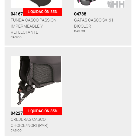
LIQUIDACIÓN 85%
04167
04738
FUNDA CASCO PASSION
GAFAS CASCO SX-61
IMPERMEABLE Y
BICOLOR
CAS CO
REFLECTANTE
CAS CO
LIQUIDACIÓN 85%
04227
OREJERAS CASCO
CHOICE/NORI (PAR)
CAS CO