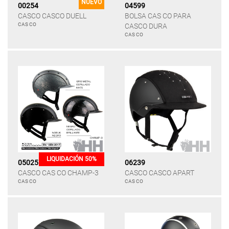
NUEVO
00254
04599
CASCO CASCO DUELL
BOLSA CAS CO PARA
CAS CO
CASCO DURA
CAS CO
LIQUIDACIÓN 50%
05025
06239
CASCO CAS CO CHAMP-3
CASCO CASCO APART
CAS CO
CAS CO