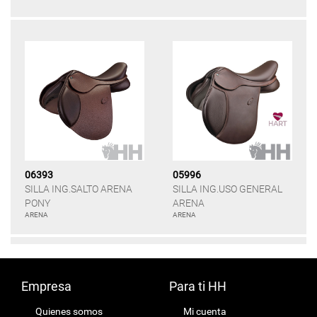
06393
05996
SILLA ING.SALTO ARENA
SILLA ING.USO GENERAL
PONY
ARENA
ARENA
ARENA
Empresa
Para ti HH
Quienes somos
Mi cuenta