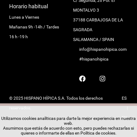
C/ Segunda, 26 Pol. El
Horario habitual
MONTALVO 3
Lunes a Viernes
37188 CARBAJOSA DE LA
Mañanas 9h -14h / Tardes
SAGRADA
16 h -19 h
SALAMANCA / SPAIN
info@hispanohipica.com
#hispanohipica
© 2025 HISPANO HÍPICA S.A. Todos los derechos
ES
reservados.
|
EN
Utilizamos cookies analíticas para darte la mejor experiencia en nuestra
web.
Asumimos que estás de acuerdo con esto, pero puedes rechazarlas si
quieres o informarte de ellas en
Política de cookies
.