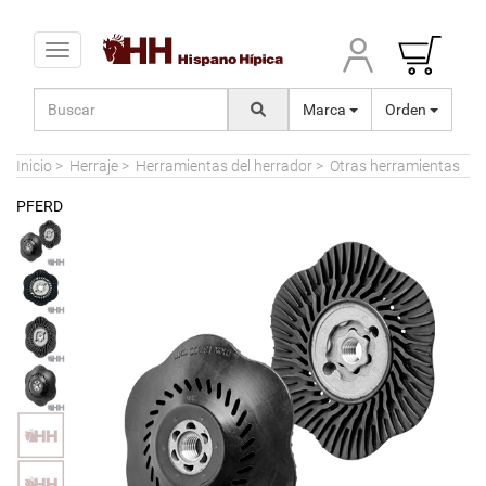
Toggle navigation
Marca
Orden
Inicio
>
Herraje
>
Herramientas del herrador
>
Otras herramientas
PFERD