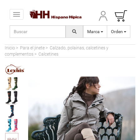
Toggle navigation
Marca
Orden
Inicio
>
Para el jinete
>
Calzado, polainas, calcetines y
complementos
>
Calcetines