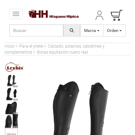
Toggle navigation
Marca
Orden
Inicio
>
Para el jinete
>
Calzado, polainas, calcetines y
complementos
>
Botas equitación cuero real