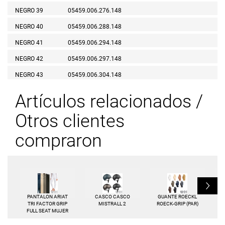
NEGRO 39
05459.006.276.148
NEGRO 40
05459.006.288.148
NEGRO 41
05459.006.294.148
NEGRO 42
05459.006.297.148
NEGRO 43
05459.006.304.148
Artículos relacionados /
Otros clientes
compraron
L
PANTALON ARIAT
CASCO CASCO
GUANTE ROECKL
TRI FACTOR GRIP
MISTRALL 2
ROECK-GRIP (PAR)
FULL SEAT MUJER